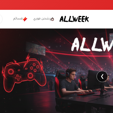
شحن فوري
قسائم
❯