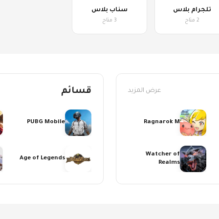
تلجرام بلاس
سناب بلاس
2 متاح
3 متاح
قسائم
عرض المزيد
PUBG Mobile
Ragnarok M
Watcher of
Age of Legends
Realms