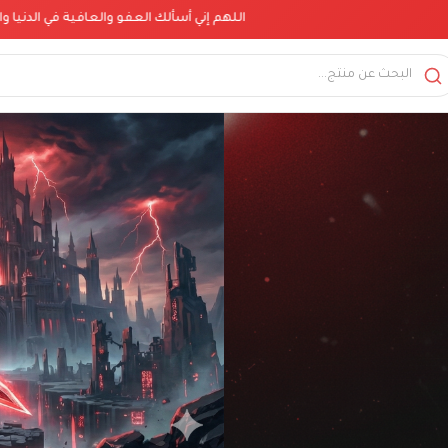
اللهم إني أسألك العفو والعافية في الدنيا والآخرة ربنا اتنا ف