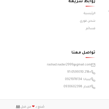
روابط سريعة
الرئيسية
شحن فوري
قسائم
تواصل معنا
rashad.nader2999@gmail.com
+218 91-0599310
ليبيانا: 0921978134
المدار: 0930602398
صُنع بـ
❤
من قبل
AA