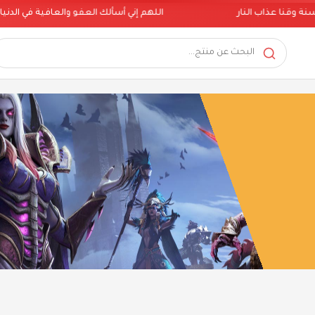
اب النار
اللهم إني أسألك العفو والعافية في الدنيا والآخرة ربن