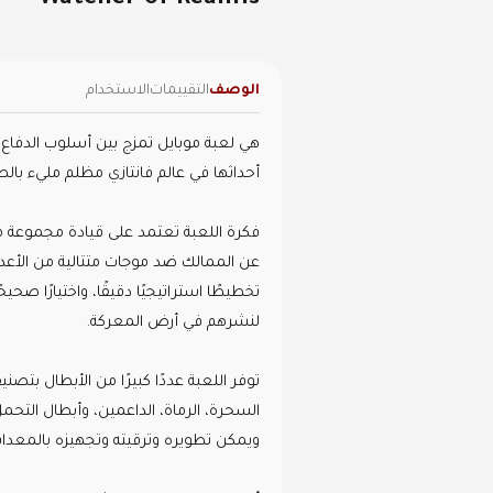
Watcher of Realms
الوصف
التقييمات
الاستخدام
هي لعبة موبايل تمزج بين أسلوب الدفاع ع
أحداثها في عالم فانتازي مظلم مليء بالص
فكرة اللعبة تعتمد على قيادة مجموعة م
عن الممالك ضد موجات متتالية من الأعدا
تخطيطًا استراتيجيًا دقيقًا، واختيارًا صحيحً
لنشرهم في أرض المعركة.
توفر اللعبة عددًا كبيرًا من الأبطال بتصن
السحرة، الرماة، الداعمين، وأبطال التح
ويمكن تطويره وترقيته وتجهيزه بالمعدات 