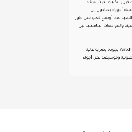
كير والتكتيك، حيث تختلف
ماء أقوياء يحتاجون إلى
اللعبة عدة أوضاع لعب مثل طور
مية، والمواجهات التنافسية بين
من ناحية الرسومات، تتميز Watcher of Realms بجودة بصرية عالية
ية وموسيقية تعزز أجواء