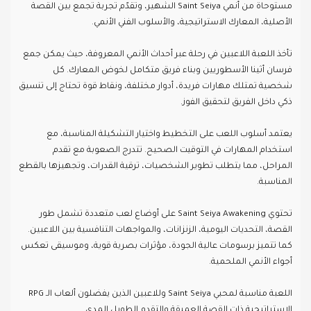
مستوحاة من أنمي Saint Seiya الشهير، وتقدّم تجربة تجمع بين القصة
الأصلية، المعارك الاستراتيجية، والأسلوب الفني الأنمي.
تأخذ اللعبة اللاعبين في رحلة عبر أحداث الأنمي المعروفة، حيث يمكن جمع
فرسان أثينا الأسطوريين وبناء فريق متكامل لخوض المعارك. كل
شخصية تمتلك مهارات فريدة، أدوار مختلفة، ونقاط قوة تحتاج إلى تنسيق
ذكي داخل الفريق لتحقيق الفوز.
يعتمد أسلوب اللعب على التخطيط واختيار التشكيلة المناسبة، مع
استخدام المهارات في التوقيت الصحيح. تتدرج الصعوبة مع تقدم
المراحل، مما يتطلب تطوير الشخصيات، ترقية القدرات، وتجهيزها بالقطع
المناسبة.
تحتوي Saint Seiya Awakening على أوضاع لعب متعددة تشمل طور
القصة، التحديات اليومية، الزنزانات، والمواجهات التنافسية بين اللاعبين.
كما تتميز برسومات عالية الجودة، مؤثرات بصرية قوية، وموسيقى تعكس
أجواء الأنمي الملحمية.
اللعبة مناسبة لمحبي Saint Seiya وللاعبين الذين يفضلون ألعاب الـ RPG
الاستراتيجية ذات القصة العميقة والتقدم الطويل المدى.